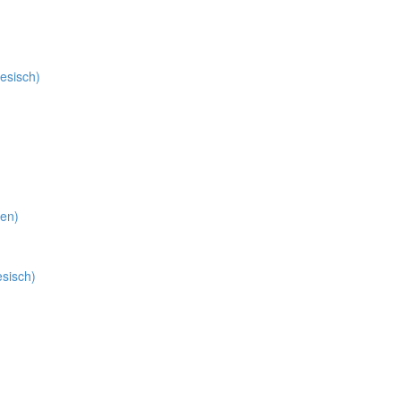
nesisch
)
ien
)
esisch
)