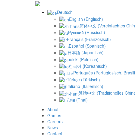
Deutsch
English
(
Englisch
)
简体中文
(
Vereinfachtes Chi
Русский
(
Russisch
)
Français
(
Französisch
)
Español
(
Spanisch
)
日本語
(
Japanisch
)
polski
(
Polnisch
)
한국어
(
Koreanisch
)
Português
(
Portugiesisch, Brasil
Türkçe
(
Türkisch
)
Italiano
(
Italienisch
)
繁體中文
(
Traditionelles Chin
ไทย
(
Thai
)
About
Games
Careers
News
Contact